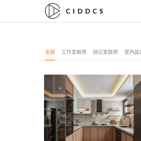
C  I  D  D  C  S
全部
工作室裝修
辦公室裝修
室內設