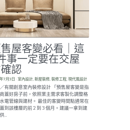
預售屋客變必看｜這
5件事一定要在交屋
前確認
6年7月3日
·
室內設計,
新屋裝修,
裝修工程,
現代風設計
／有關創意室內裝修設計 「預售屋客變是指
商蓋好房子前，依照業主需求客製化調整格
水電管線與建材。 最佳的客變時間點通常在
蓋到該樓層的前 2 到 3 個月。建議一拿到建
...