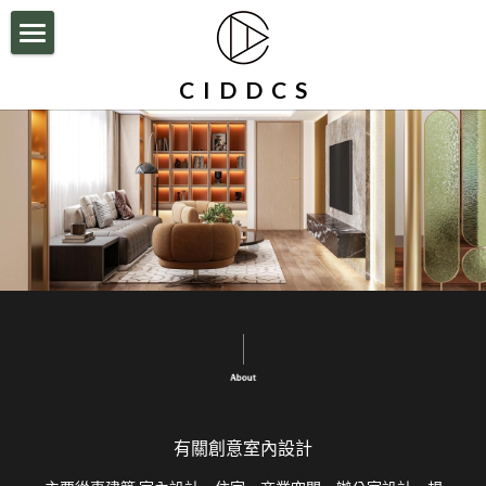
×
部落格分類
HOME
C  I  D  D  C  S
所有博客分類
公司簡介
設計案例
BLOG
住宅空間設計
辦公室裝修|商業空間設計
服務流程與執行
聯絡我們
Facebook
搜索
有關創意室內設計