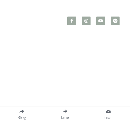
設計
MAIL：
ciddcs.com@gmail.co
m
234 新北市永和區永和路一
段67號3樓
周一-周五 AM10:30 - 
PM07:00
Copyright © 2018-built with About Creative Co., Ltd
Blog
Line
mail