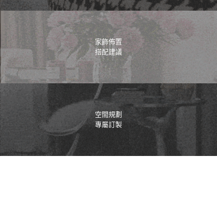
家飾佈置
搭配建議
空間規劃
專屬訂製
有關創意室內裝修設計有限
FAX：02-2926-3385
公司
LINE ID：@hhc5835i
C I D D C S
住宅空間規劃｜辦公室商空