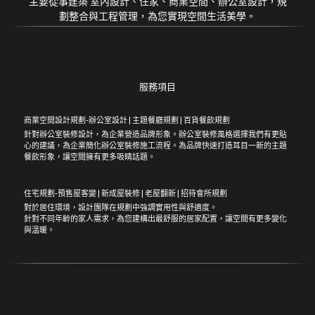
主要從事建築 室內設計、住家、商業空間、辦公室設計，規
劃整合與工程管理，為您實現空間生活美學。
服務項目
商業空間設計規劃-辦公室設計 | 主題餐廳規劃 | 百貨餐飲規劃
針對辦公室裝修設計，為企業營造品牌形象。辦公室裝修風格選擇我們有更貼
心的建議，為企業簡化辦公室裝修施工流程。為品牌快速打造耳目一新的主題
餐飲形象，讓空間擁有更多吸睛話題。
住宅規劃-預售屋客變 | 新成屋裝修 | 老屋翻新 | 招待會所規劃
對於居住環境，設計團隊在規劃中強調實用性與舒適度。
針對不同年齡的家人需求，為您建構出最舒服的居家配置，讓空間有更多變化
與溫暖。