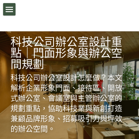
HOME
科技公司辦公室設計重
公司簡介
點｜門面形象與辦公空
設計案例
間規劃
BLOG
住宅空間設計
科技公司辦公室設計怎麼做？本文
解析企業形象門面、接待區、開放
辦公室裝修|商業空間設計
服務流程與執行
式辦公室、會議室與主管辦公室的
聯絡我們
規劃重點，協助科技業與新創打造
兼顧品牌形象、招募吸引力與坪效
Facebook
的辦公空間。
搜索