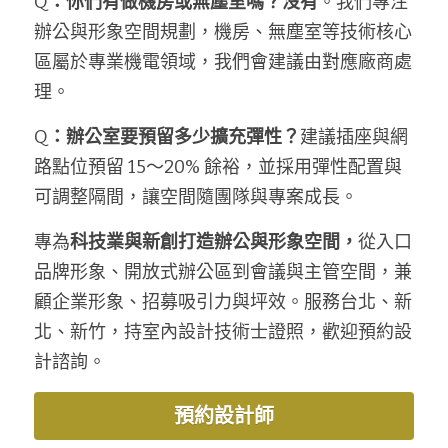
Q
：你們有做機房或無塵室嗎？沒有
。我們專注
辦公與形象空間規劃，機房、無塵室等技術核心
區屬於專業機電領域，我們會建議由對應廠商處
理。
Q
：辦公室要預留多少擴充彈性？
建議插座與網
路點位預留 15～20% 餘裕，並採用彈性配置與
可調整隔間，讓空間隨團隊與專案成長。
專為
科技業與新創打造辦公與形象空間，
從入口
品牌形象、開放式辦公區到會議與主管空間，兼
顧企業形象、招募吸引力與坪效。服務台北、新
北、新竹，持室內設計技術士證照，歡迎預約設
計諮詢。
預約設計師