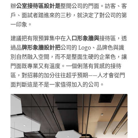
辦
公室接待區設計是
整間公司的門面。訪客、客
戶、面試者踏進來的三秒，就決定了對公司的第
一印象。
建議把有限預算集中在入
口形象牆與
接待區，透
過品
牌形象牆設計把
公司的 Logo、品牌色與識
別自然融入空間，而不是整面生硬的企業色，讓
門面既專業又有溫度。一個俐落有質感的接待
區，對招募的加分往往超乎預期——人才會從門
面判斷這是不是一家值得加入的公司。