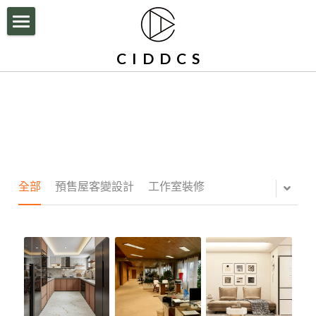
×
部落格分類
HOME
C  I  D  D  C  S
所有博客分類
公司簡介
設計案例
BLOG
住宅空間設計
辦公室裝修|商業空間設計
服務流程與執行
全部
預售屋客變設計
工作室裝修
聯絡我們
Facebook
搜索