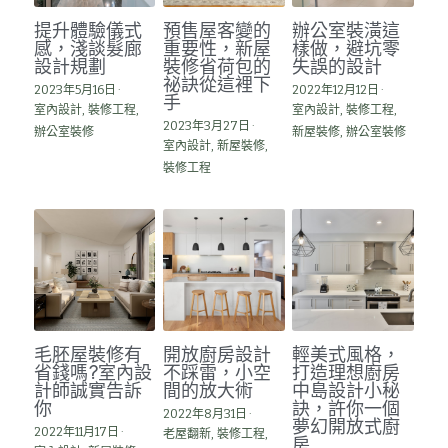
提升體驗儀式
預售屋客變的
辦公室裝潢這
感，淺談髮廊
重要性，新屋
樣做，避坑零
設計規劃
裝修省荷包的
失誤的設計
祕訣從這裡下
2023年5月16日
·
2022年12月12日
·
手
室內設計,
裝修工程,
室內設計,
裝修工程,
2023年3月27日
·
辦公室裝修
新屋裝修,
辦公室裝修
室內設計,
新屋裝修,
裝修工程
毛胚屋裝修有
開放廚房設計
輕美式風格，
省錢嗎?室內設
不踩雷，小空
打造理想廚房
計師誠實告訴
間的放大術
中島設計小秘
你
訣，許你一個
2022年8月31日
·
夢幻開放式廚
2022年11月17日
·
老屋翻新,
裝修工程,
房