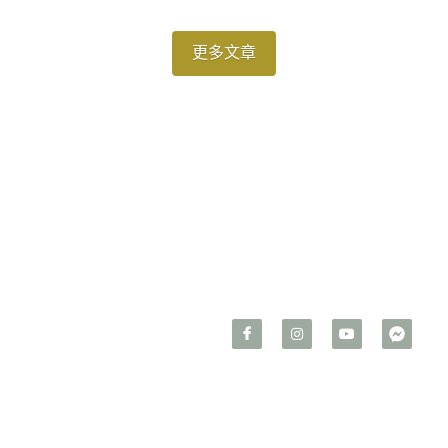
更多文章
有關創意室內裝修設計有限
FAX：02-2926-3385
公司
LINE ID：@hhc5835i
C I D D C S
住宅空間規劃｜辦公室商空
設計
MAIL：
ciddcs.com@gmail.co
m
234 新北市永和區永和路一
段67號3樓
周一-周五 AM10:30 - 