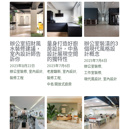
辦公室招財風
量身打造好廚
辦公室裝潢的3
水裝修建議，
房設計，中島
個現代風格設
室內設計師告
設計展現空間
計概念
訴你
的獨特性
2023年7月4日
·
2023年11月22日
·
2023年7月6日
·
辦公室裝修,
辦公室裝修,
室內設計,
老屋翻新,
室內設計,
工作室裝修,
裝修工程
裝修工程,
現代風設計,
室內設計
中島 開放式廚房