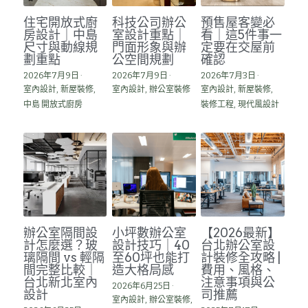
住宅開放式廚
科技公司辦公
預售屋客變必
房設計｜中島
室設計重點｜
看｜這5件事一
尺寸與動線規
門面形象與辦
定要在交屋前
劃重點
公空間規劃
確認
2026年7月9日
·
2026年7月9日
·
2026年7月3日
·
室內設計,
新屋裝修,
室內設計,
辦公室裝修
室內設計,
新屋裝修,
中島 開放式廚房
裝修工程,
現代風設計
辦公室隔間設
小坪數辦公室
【2026最新】
計怎麼選？玻
設計技巧｜40
台北辦公室設
璃隔間 vs 輕隔
至60坪也能打
計裝修全攻略 |
間完整比較｜
造大格局感
費用、風格、
台北新北室內
注意事項與公
2026年6月25日
·
設計
司推薦
室內設計,
辦公室裝修,